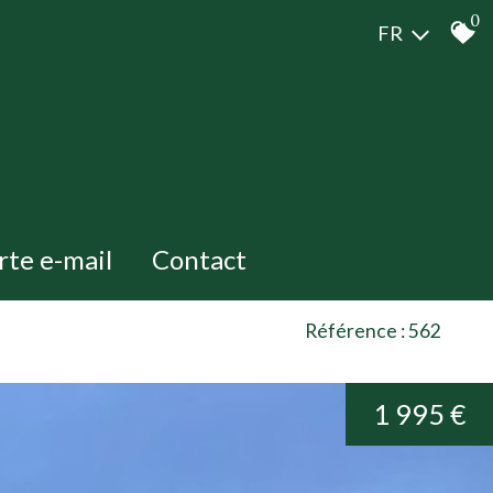
0
FR
erte e-mail
Contact
Référence : 562
1 995 €