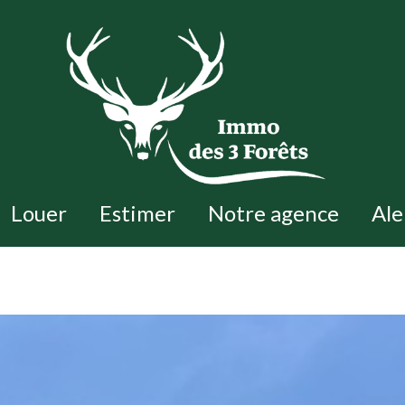
Louer
Estimer
Notre agence
Al
maisons
nts
appartements
autres biens