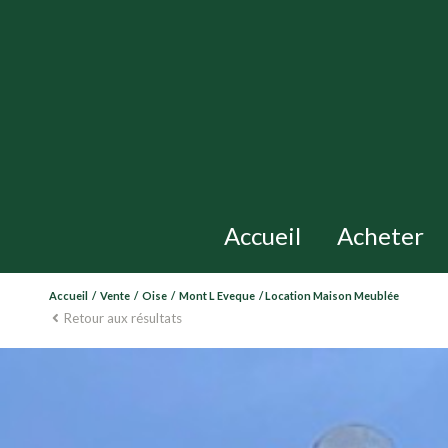
Accueil
Acheter
Accueil
Vente
Oise
Mont L Eveque
Location Maison Meublée
maisons
Retour aux résultats
apparteme