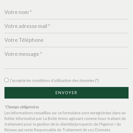
Leaflet
|
©
Jawg
Maps
|
© OpenStreetMap
Cinéma
J'accepte les conditions d'utilisation des données (*)
Collège
École maternelle
ENVOYER
École primaire
*Champs obligatoires
Les informations recueillies sur ce formulaire sont enregistrées dans un
Lycée
fichier informatisé par La Boite Immo agissant comme Sous-traitant du
traitement pour la gestion de la clientèle/prospects de l'Agence / du
Bibliothèque
Réseau qui reste Responsable du Traitement de vos Données