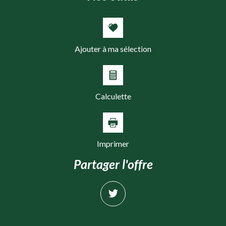
Familles avec 1 ou 2 enfants
7 %
Maisons
38,82 %
Appartements
61,18 %
Ajouter à ma sélection
Familles avec 3 enfants
7,68 %
Calculette
Imprimer
partager l'offre