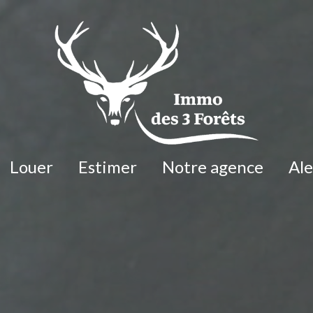
Louer
Estimer
Notre agence
Al
maisons
nts
appartements
autres biens