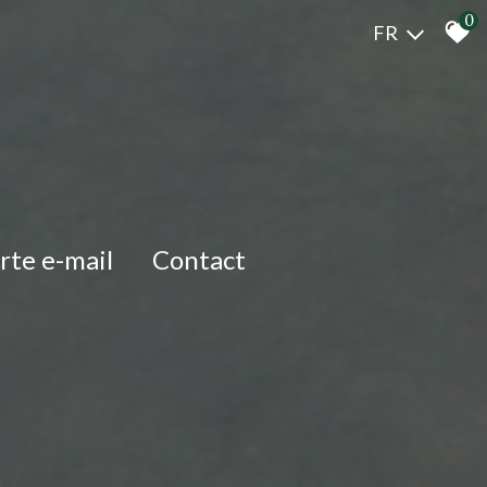
0
FR
erte e-mail
Contact