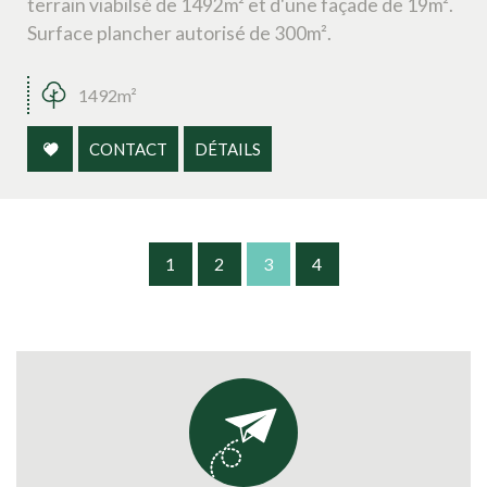
terrain viabilsé de 1492m² et d'une façade de 19m².
Surface plancher autorisé de 300m².
1492m²
CONTACT
DÉTAILS
1
2
3
4