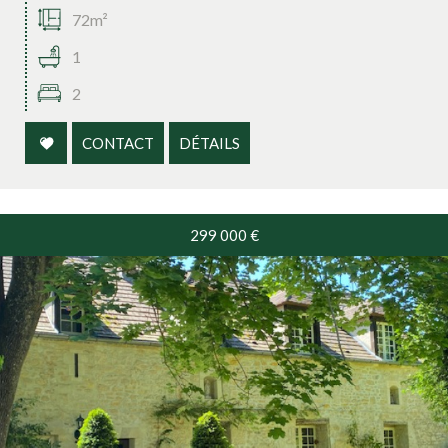
72m²
1
2
CONTACT
DÉTAILS
299 000
€