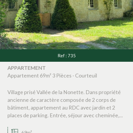
Ref : 735
APPARTEMENT
Appartement 69m² 3 Pièces - Courteuil
Village prisé Vallée de la Nonette. Dans propriété
ancienne de caractère composée de 2 corps de
bâtiment, appartement au RDC avec jardin et 2
places de parking. Entrée, séjour avec cheminée,...
69m²