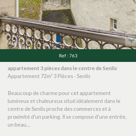
Ref : 763
appartement 3 pièces dans le centre de Senlis
Appartement 72m² 3 Pièces - Senlis
Beaucoup de charme pour cet appartement
lumineux et chaleureux situé idéalement dans le
centre de Senlis proche des commerces et à
proximité d'un parking. Il se compose d'une entrée,
un beau...