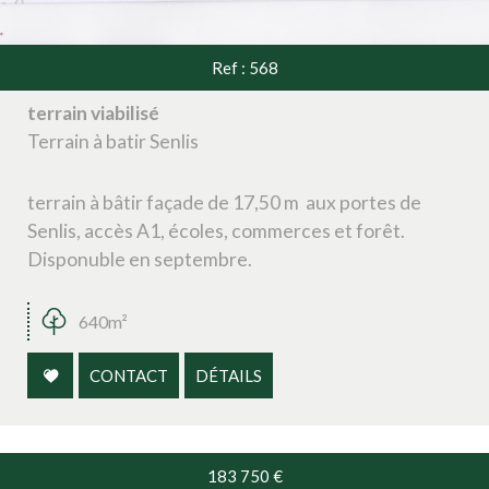
Ref : 568
terrain viabilisé
Terrain à batir Senlis
terrain à bâtir façade de 17,50 m aux portes de
Senlis, accès A1, écoles, commerces et forêt.
Disponuble en septembre.
640m²
CONTACT
DÉTAILS
183 750
€