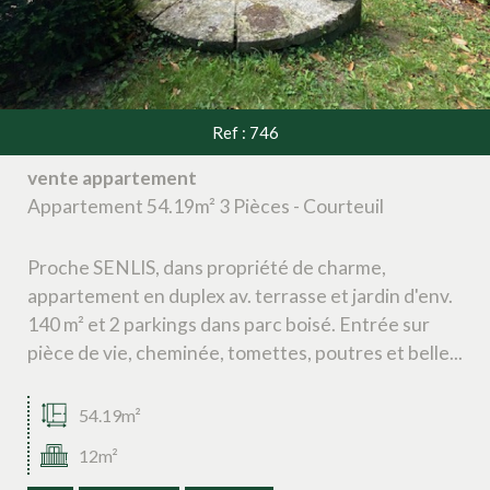
Ref : 746
vente appartement
Appartement 54.19m² 3 Pièces - Courteuil
Proche SENLIS, dans propriété de charme,
appartement en duplex av. terrasse et jardin d'env.
140 m² et 2 parkings dans parc boisé. Entrée sur
pièce de vie, cheminée, tomettes, poutres et belle...
54.19m²
12m²