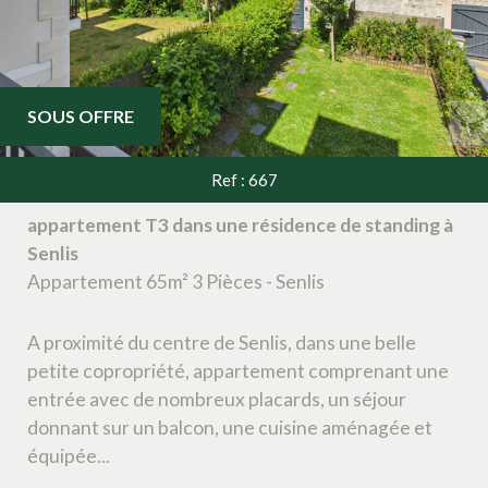
SOUS OFFRE
Ref : 667
appartement T3 dans une résidence de standing à
Senlis
Appartement 65m² 3 Pièces - Senlis
A proximité du centre de Senlis, dans une belle
petite copropriété, appartement comprenant une
entrée avec de nombreux placards, un séjour
donnant sur un balcon, une cuisine aménagée et
équipée...