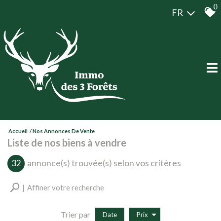
0
FR
Accueil
Nos Annonces De Vente
Liste de nos biens à vendre
32
annonce(s) trouvée(s) selon vos critères
Affiner votre recherche
Trier par
Date
Prix