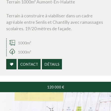
Terrain 1000m² Aumont-En-Halatte
Terrain à construire à viabiliser dans un cadre
agréable entre Senlis et Chantilly avec ramassages
scolaires. 19/20 mètres de façade.
1000m²
1000m²
CONTACT
DÉTAILS
120 000
€