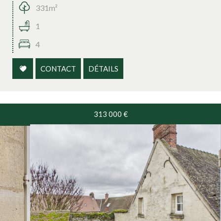
331m²
1
4
CONTACT
DÉTAILS
313 000
€