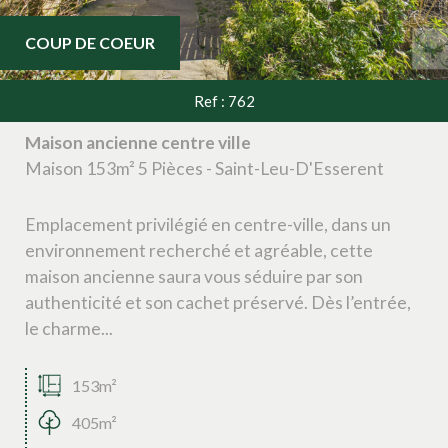
COUP DE COEUR
Ref : 762
Maison ancienne centre ville
Maison 153m² 5 Pièces - Saint-Leu-D'Esserent
Emplacement privilégié en centre-ville, dans un
environnement recherché et agréable, cette
maison ancienne saura vous séduire par son
authenticité et son cachet préservé. Dès l’entrée,
le charme...
153m²
405m²