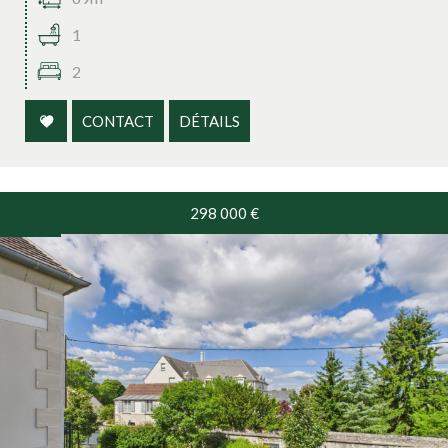
1
2
CONTACT
DÉTAILS
298 000
€