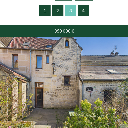
Vente
1
2
3
4
350 000
€
RECHERCHER
+ de critères
+
5KM
10KM
25KM