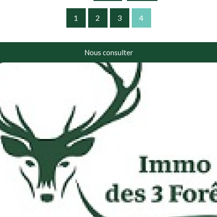
Vente
1
2
3
4
Nous consulter
RECHERCHER
+ de critères
+
5KM
10KM
25KM