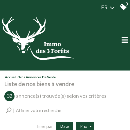
0
FR
Accueil
Nos Annonces De Vente
Liste de nos biens à vendre
32
annonce(s) trouvée(s) selon vos critères
Affiner votre recherche
Trier par
Date
Prix