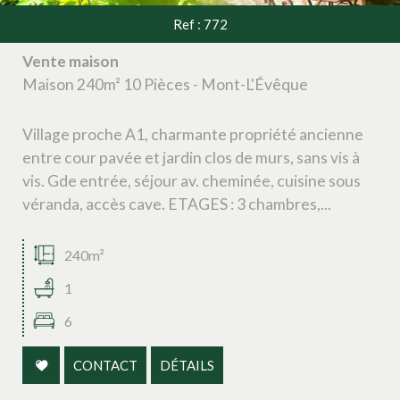
Ref : 772
Vente maison
Maison 240m² 10 Pièces - Mont-L'Évêque
Village proche A1, charmante propriété ancienne
entre cour pavée et jardin clos de murs, sans vis à
vis. Gde entrée, séjour av. cheminée, cuisine sous
véranda, accès cave. ETAGES : 3 chambres,...
240m²
1
6
CONTACT
DÉTAILS